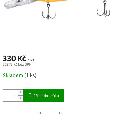
330 Kč
/ ks
272,73 Kč bez DPH
Měrná
Skladem
(1 ks)
cena:
Přidat do košíku