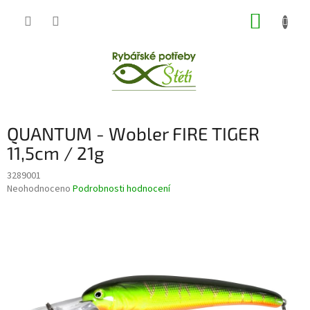
Přejít
NÁKUP
na
obsah
KOŠÍK
QUANTUM - Wobler FIRE TIGER
11,5cm / 21g
3289001
Průměrné
Neohodnoceno
Podrobnosti hodnocení
hodnocení
produktu
je
0,0
z
5
hvězdiček.