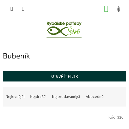
Přejít
NÁKUP
na
obsah
KOŠÍK
Bubeník
OTEVŘÍT FILTR
Ř
a
Nejlevnější
Nejdražší
Nejprodávanější
Abecedně
z
e
V
n
Kód:
326
ý
í
p
p