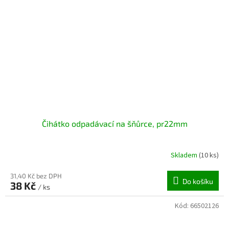
Čihátko odpadávací na šňůrce, pr22mm
Skladem
(10 ks)
31,40 Kč bez DPH
Do košíku
38 Kč
/ ks
Kód:
66502126