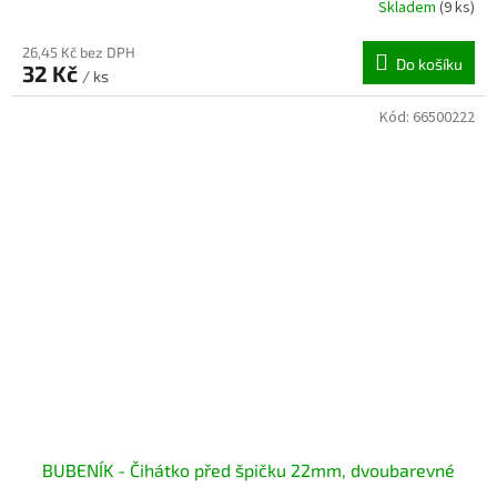
Skladem
(9 ks)
26,45 Kč bez DPH
Do košíku
32 Kč
/ ks
Kód:
66500222
BUBENÍK - Čihátko před špičku 22mm, dvoubarevné