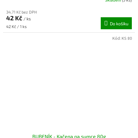
Skladem
(5 ks)
34,71 Kč bez DPH
42 Kč
/ ks
Do košíku
Měrná
42 Kč / 1 ks
cena:
Kód:
KS 80
BUBENÍK - Kačena na sumce 80g