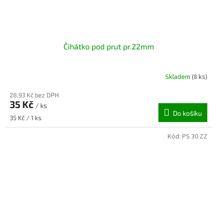
Čihátko pod prut pr.22mm
Skladem
(8 ks)
28,93 Kč bez DPH
35 Kč
/ ks
Do košíku
Měrná
35 Kč / 1 ks
cena:
Kód:
PS 30 ZZ