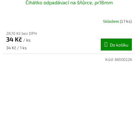
Čihátko odpadávací na šňůrce, pr18mm
Skladem
(17 ks)
28,10 Kč bez DPH
34 Kč
/ ks
Do košíku
Měrná
34 Kč / 1 ks
cena:
Kód:
66500226