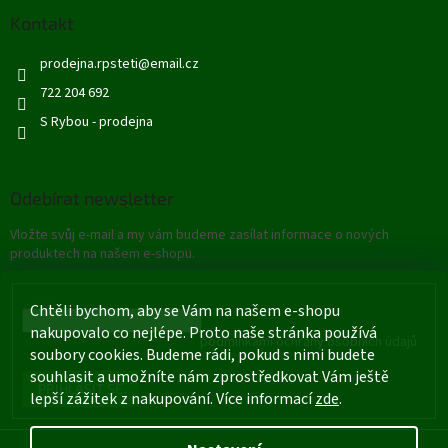
v
ý
Kontakt
p
i
prodejna.rpsteti
@
email.cz
s
722 204 692
u
S Rybou - prodejna
Odebírat newsletter
Vložte svůj e-mail a my vám budeme zasílat informace o nových
produktech na našem e-shopu.
E-mail
Chtěli bychom, aby se Vám na našem e-shopu
nakupovalo co nejlépe. Proto naše stránka používá
Vložením e-mailu souhlasíte s
podmínkami ochrany osobních údajů
soubory cookies. Budeme rádi, pokud s nimi budete
souhlasit a umožníte nám zprostředkovat Vám ještě
PŘIHLÁSIT SE
lepší zážitek z nakupování. Více informací
zde
.