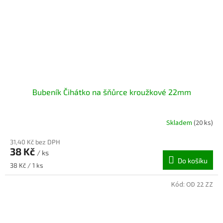
Bubeník Čihátko na šňůrce kroužkové 22mm
Skladem
(20 ks)
31,40 Kč bez DPH
38 Kč
/ ks
Do košíku
Měrná
38 Kč / 1 ks
cena:
Kód:
OD 22 ZZ