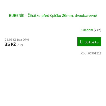
BUBENÍK - Čihátko před špičku 26mm, dvoubarevné
Skladem
(7 ks)
28,93 Kč bez DPH
Do košíku
35 Kč
/ ks
Kód:
66501222