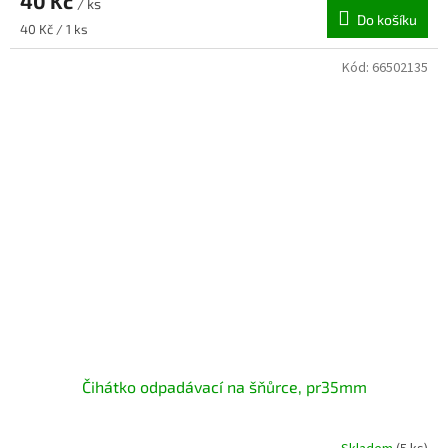
40 Kč
/ ks
Do košíku
Měrná
40 Kč / 1 ks
cena:
Kód:
66502135
Čihátko odpadávací na šňůrce, pr35mm