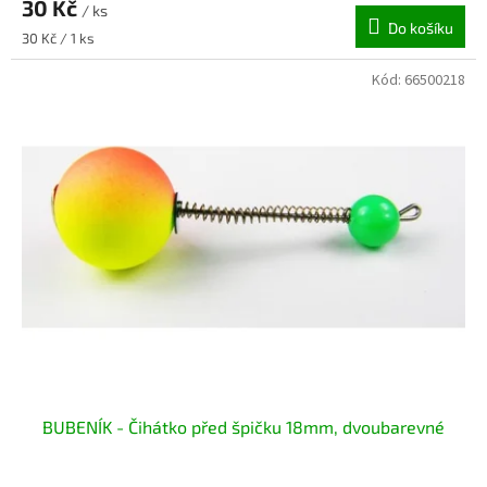
30 Kč
/ ks
Do košíku
Měrná
30 Kč / 1 ks
cena:
Kód:
66500218
BUBENÍK - Čihátko před špičku 18mm, dvoubarevné