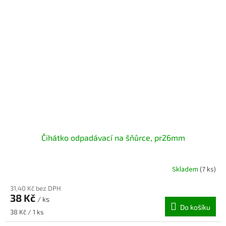
Čihátko odpadávací na šňůrce, pr26mm
Skladem
(7 ks)
31,40 Kč bez DPH
38 Kč
/ ks
Do košíku
Měrná
38 Kč / 1 ks
cena: