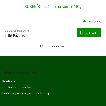
BUBENÍK - Kačena na sumce 110g
Skladem
(2 ks)
98,35 Kč bez DPH
Do košíku
119 Kč
/ ks
15
položek celkem
O
v
l
Z
á
á
d
p
a
Informace pro vás
a
c
t
í
Kontakty
í
p
Obchodní podmínky
r
v
Podmínky ochrany osobních údajů
k
y