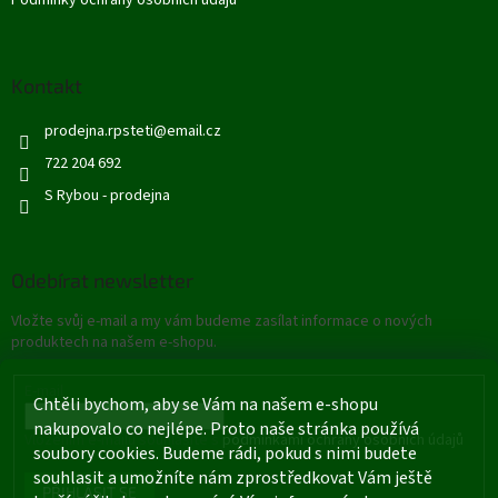
k
y
v
ý
Kontakt
p
i
prodejna.rpsteti
@
email.cz
s
722 204 692
u
S Rybou - prodejna
Odebírat newsletter
Vložte svůj e-mail a my vám budeme zasílat informace o nových
produktech na našem e-shopu.
E-mail
Chtěli bychom, aby se Vám na našem e-shopu
nakupovalo co nejlépe. Proto naše stránka používá
Vložením e-mailu souhlasíte s
podmínkami ochrany osobních údajů
soubory cookies. Budeme rádi, pokud s nimi budete
souhlasit a umožníte nám zprostředkovat Vám ještě
PŘIHLÁSIT SE