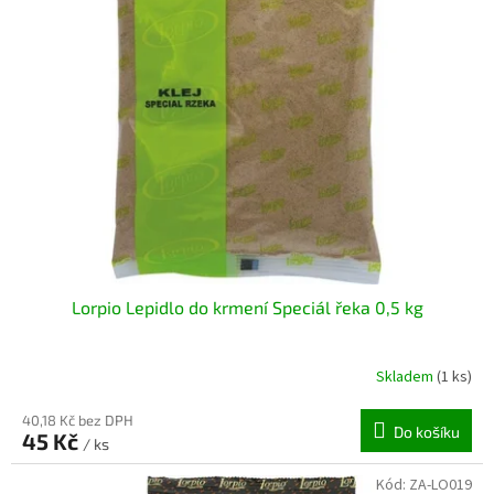
i
r
s
o
p
d
r
u
o
k
d
t
u
ů
k
t
ů
Lorpio Lepidlo do krmení Speciál řeka 0,5 kg
Skladem
(1 ks)
40,18 Kč bez DPH
Do košíku
45 Kč
/ ks
Kód:
ZA-LO019