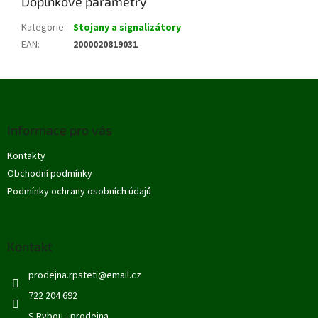
Doplňkové parametry
Kategorie
:
Stojany a signalizátory
EAN
:
2000020819031
Z
á
p
Informace pro vás
a
t
Kontakty
í
Obchodní podmínky
Podmínky ochrany osobních údajů
Kontakt
prodejna.rpsteti
@
email.cz
722 204 692
S Rybou - prodejna