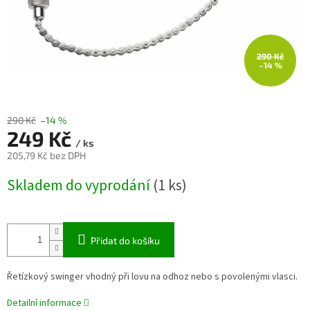
290 Kč
–14 %
290 Kč
–14 %
249 Kč
/ ks
205,79 Kč bez DPH
Měrná
Skladem do vyprodání
(1 ks)
cena:
Přidat do košíku
Řetízkový swinger vhodný při lovu na odhoz nebo s povolenými vlasci.
Detailní informace