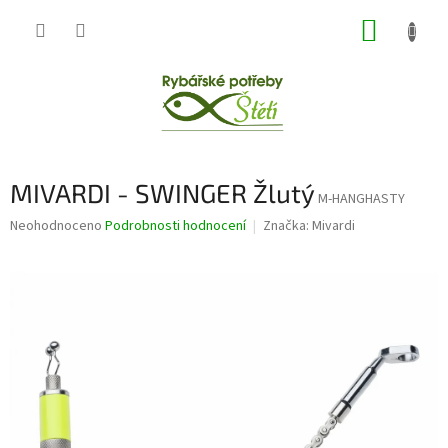
Přejít
NÁKUP
na
obsah
KOŠÍK
MIVARDI - SWINGER Žlutý
M-HANGHASTY
Průměrné
Neohodnoceno
Podrobnosti hodnocení
Značka:
Mivardi
hodnocení
produktu
je
0,0
z
5
hvězdiček.