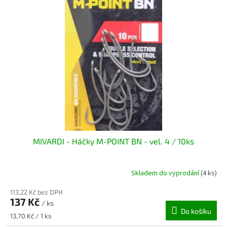
i
r
s
o
p
d
r
u
o
k
d
t
u
ů
k
t
ů
MIVARDI - Háčky M-POINT BN - vel. 4 / 10ks
Skladem do vyprodání
(4 ks)
113,22 Kč bez DPH
137 Kč
/ ks
Do košíku
Měrná
13,70 Kč / 1 ks
cena: