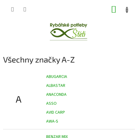
Přejít
NÁKUP
na
obsah
KOŠÍK
Všechny značky A-Z
ABUGARCIA
ALBASTAR
ANACONDA
A
ASSO
AVID CARP
AWA-S
BENZAR MIX