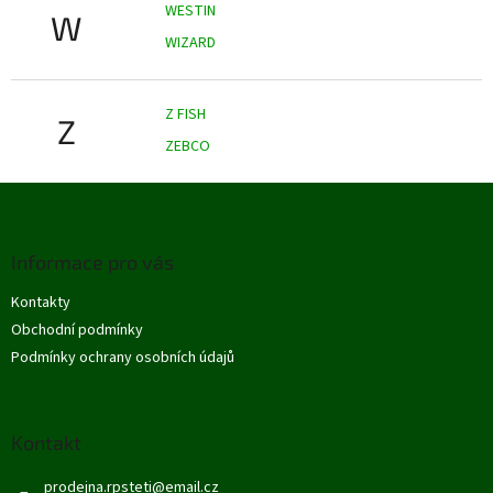
WESTIN
W
WIZARD
Z FISH
Z
ZEBCO
Z
á
p
Informace pro vás
a
t
Kontakty
í
Obchodní podmínky
Podmínky ochrany osobních údajů
Kontakt
prodejna.rpsteti
@
email.cz