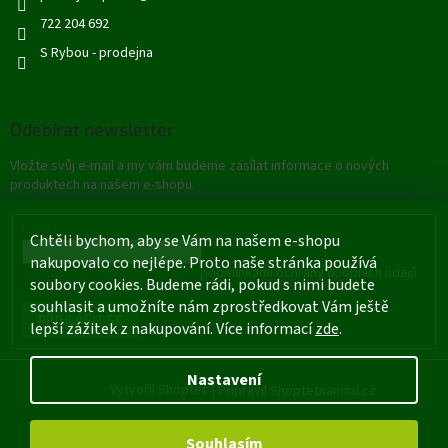
722 204 692
S Rybou - prodejna
Odebírat newsletter
Vložte svůj e-mail a my vám budeme zasílat informace o nových
produktech na našem e-shopu.
E-mail
Chtěli bychom, aby se Vám na našem e-shopu
nakupovalo co nejlépe. Proto naše stránka používá
Vložením e-mailu souhlasíte s
podmínkami ochrany osobních údajů
soubory cookies. Budeme rádi, pokud s nimi budete
souhlasit a umožníte nám zprostředkovat Vám ještě
PŘIHLÁSIT SE
lepší zážitek z nakupování. Více informací
zde
.
Nastavení
Vytvořil Shoptet
|
Připravil Shoptetnamiru.cz
Souhlasím